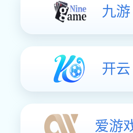
无刷48.4
总数:113