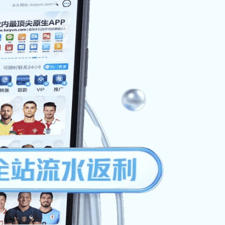
摆锤
有刷电机
转子
声波
其他分类