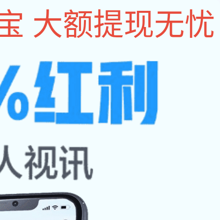
15362666398 / 0769-82527868
服务热线：
设备
荣誉资质
关于6t体育
6t体育 中心
联系6t体育