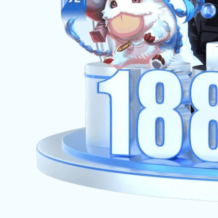
6t体育:无刷20