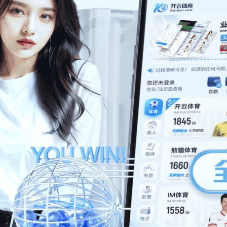
型电机壳体
圈
冲压芯片及铁芯
6t体育:
无刷电机
振动马达