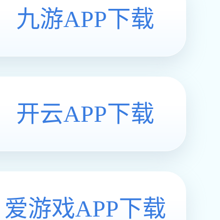
6t体育:无刷8.5x6P