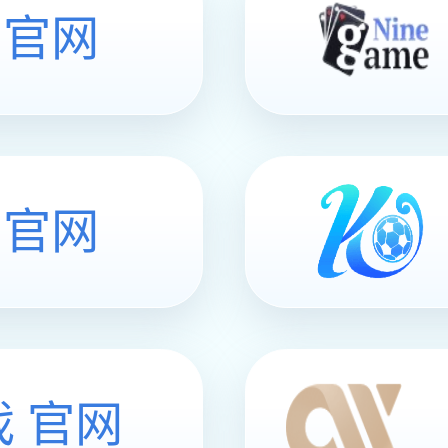
6t体育:无刷52
首页
上一页
1
2
3
4
5
下一页
尾页
转到