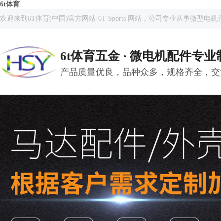
6t体育
欢迎来到6T体育(中国)官方网站-6T Sports 网站，公司专业从事
6t体育五金 · 微电机配件专
产品质量优良，品种众多，规格齐全，交