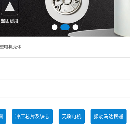
型电机壳体
圈
冲压芯片及铁芯
无刷电机
振动马达摆锤